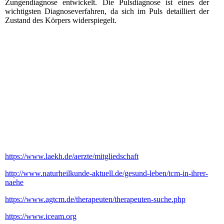
Zungendiagnose entwickelt. Die Pulsdiagnose ist eines der
wichtigsten Diagnoseverfahren, da sich im Puls detailliert der
Zustand des Körpers widerspiegelt.
https://www.laekh.de/aerzte/mitgliedschaft
http://www.naturheilkunde-aktuell.de/gesund-leben/tcm-in-ihrer-
naehe
https://www.agtcm.de/therapeuten/therapeuten-suche.php
https://www.iceam.org